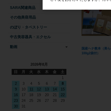
SARA関連商品
その他美容用品
のぼり・タペストリー
中古美容器具・エクセル
動画
国産ヘナ教本（美ら
100g2袋付）
2026年8月
日
月
火
水
木
金
土
1
2
3
4
5
6
7
8
9
10
11
12
13
14
15
16
17
18
19
20
21
22
23
24
25
26
27
28
29
30
31