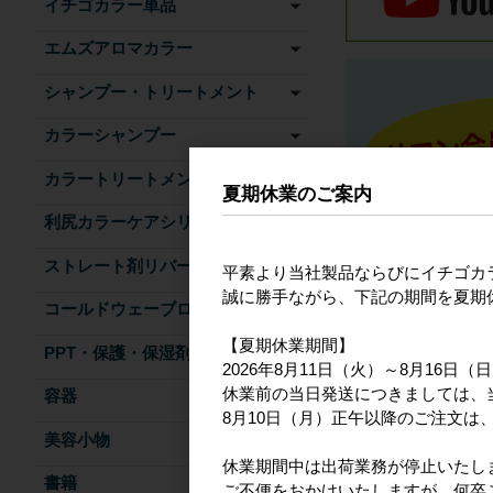
イチゴカラー単品
エムズアロマカラー
シャンプー・トリートメント
カラーシャンプー
カラートリートメント
夏期休業のご案内
利尻カラーケアシリーズ
ストレート剤リバース
平素より当社製品ならびにイチゴカ
誠に勝手ながら、下記の期間を夏期
コールドウェーブローション
【夏期休業期間】
PPT・保護・保湿剤
2026年8月11日（火）～8月16日（
休業前の当日発送につきましては、
容器
8月10日（月）正午以降のご注文は、
美容小物
関連商品
休業期間中は出荷業務が停止いたし
書籍
ご不便をおかけいたしますが、何卒