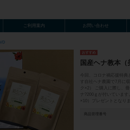
ご利用案内
お問い合わせ
VD
国産ヘナ教本（美
今回、コロナ禍応援特典
す自社ヘナ農園で7月に収
ク×2） ご購入に際し、
ナ?200ｇが付いています
×10）プレゼントとなり
商品管理番号