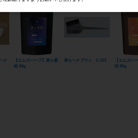
ヘナ
【エムズハーブ】美ら紫
美らヘナブラシ C-101
【エムズハ
紺 80g
珀 80g