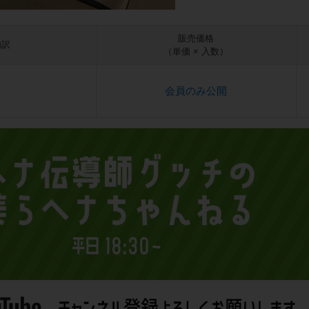
販売価格
内訳
（単価 × 入数）
会員のみ公開