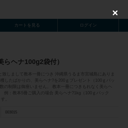
C
l
o
カートを見る
ログイン
s
e
らヘナ100g2袋付）
と致しまして教本一冊につき 沖縄県うるま市宮城島にありま
穫したばかりの、美らヘナ?を200ｇプレゼント（100ｇパッ
冊数の制限は御座いません。 教本一冊につきもれなく美らヘ
。 例：教本5冊ご購入の場合 美らヘナ?1kg（100ｇパック
ます。
003015