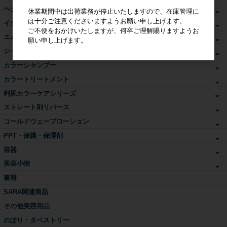
ヘナ書籍・DVD
休業期間中は出荷業務が停止いたしますので、在庫管理に
は十分ご注意くださいますようお願い申し上げます。
イチゴカラー単品
ご不便をおかけいたしますが、何卒ご理解賜りますようお
エムズアロマカラー
願い申し上げます。
シャンプー・トリートメント
カラーシャンプー
カラートリートメント
利尻カラーケアシリーズ
ストレート剤リバース
コールドウェーブローション
PPT・保護・保湿剤
容器
美容小物
書籍
SARA関連商品
その他美容用品
のぼり・タペストリー