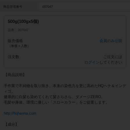
商品管理番号
007047
500g(100gx5個)
品番
007047
販売価格
会員のみ公開
（単価 × 入数）
注文数
ご注文には
ログイン
してください
【商品説明】
手作業で不純物を取り除き、本来の染色力を更に高めたHQヘナ＆インデ
ィゴ。
健康的に白髪も染めてくれて髪さらさら、ダメージZERO。
毛髪や身体、環境に優しい「スローカラー」をご提案します。
http://hqhenna.com
【成分】