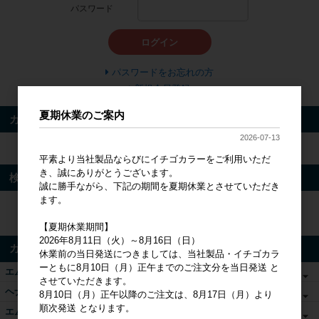
パスワード
ログイン
パスワードをお忘れの方
新規会員登録
夏期休業のご案内
カート
2026-07-13
カートは空です
平素より当社製品ならびにイチゴカラーをご利用いただ
き、誠にありがとうございます。
検索
誠に勝手ながら、下記の期間を夏期休業とさせていただき
ます。
検索
【夏期休業期間】
2026年8月11日（火）～8月16日（日）
カテゴリ
休業前の当日発送につきましては、当社製品・イチゴカラ
ーともに8月10日（月）正午までのご注文分を当日発送 と
エムズヘナ&ハーブ
させていただきます。
ヘナ関連商品
8月10日（月）正午以降のご注文は、8月17日（月）より
順次発送 となります。
エムズカラー