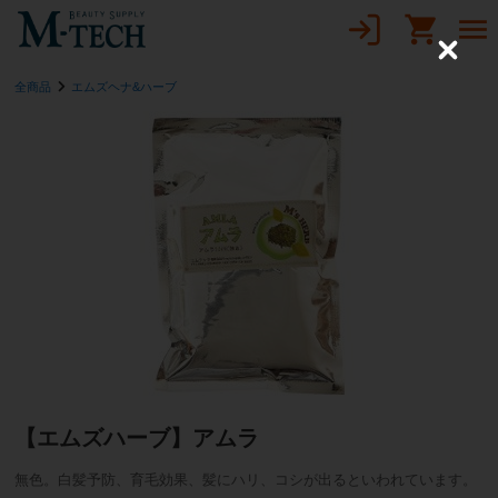
C
l
全商品
エムズヘナ&ハーブ
o
s
e
【エムズハーブ】アムラ
無色。白髪予防、育毛効果、髪にハリ、コシが出るといわれています。