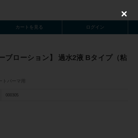
C
l
o
カートを見る
ログイン
s
e
ーブローション】 過水2液 Bタイプ（粘
l
ートパーマ用
000305