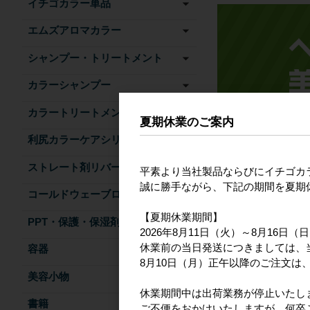
イチゴカラー単品
エムズアロマカラー
シャンプー・トリートメント
カラーシャンプー
カラートリートメント
夏期休業のご案内
利尻カラーケアシリーズ
ストレート剤リバース
平素より当社製品ならびにイチゴカ
誠に勝手ながら、下記の期間を夏期
コールドウェーブローション
【夏期休業期間】
PPT・保護・保湿剤
2026年8月11日（火）～8月16日（
休業前の当日発送につきましては、
容器
8月10日（月）正午以降のご注文は、
美容小物
休業期間中は出荷業務が停止いたし
書籍
ご不便をおかけいたしますが、何卒