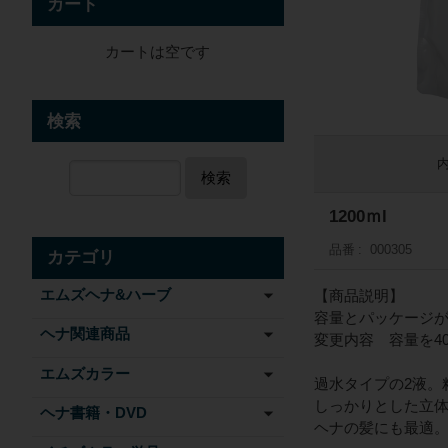
カート
カートは空です
検索
検索
1200ｍl
品番
000305
カテゴリ
エムズヘナ&ハーブ
【商品説明】
容量とパッケージ
ヘナ関連商品
変更内容 容量を4
エムズカラー
過水タイプの2液。
しっかりとした立
ヘナ書籍・DVD
ヘナの髪にも最適