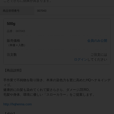
ことでさらに効果が高まります。
商品管理番号
007043
500g
品番
007043
販売価格
会員のみ公開
（単価 × 入数）
注文数
ご注文には
ログイン
してください
【商品説明】
手作業で不純物を取り除き、本来の染色力を更に高めたHQヘナ＆インデ
ィゴ。
健康的に白髪も染めてくれて髪さらさら、ダメージZERO。
毛髪や身体、環境に優しい「スローカラー」をご提案します。
http://hqhenna.com
【成分】