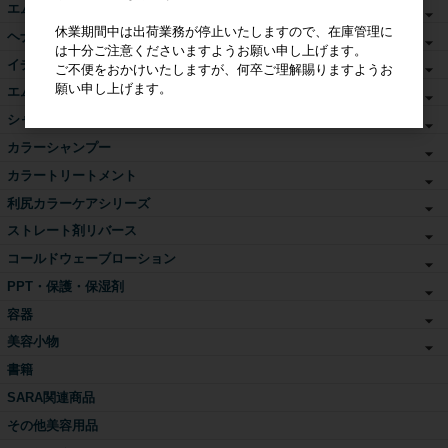
エムズカラー
休業期間中は出荷業務が停止いたしますので、在庫管理に
ヘナ書籍・DVD
は十分ご注意くださいますようお願い申し上げます。
イチゴカラー単品
ご不便をおかけいたしますが、何卒ご理解賜りますようお
願い申し上げます。
エムズアロマカラー
シャンプー・トリートメント
カラーシャンプー
カラートリートメント
利尻カラーケアシリーズ
ストレート剤リバース
コールドウェーブローション
PPT・保護・保湿剤
容器
美容小物
書籍
SARA関連商品
その他美容用品