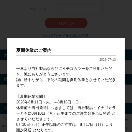
パスワード
ログイン
パスワードをお忘れの方
新規会員登録
夏期休業のご案内
カート
2026-07-13
カートは空です
平素より当社製品ならびにイチゴカラーをご利用いただ
き、誠にありがとうございます。
検索
誠に勝手ながら、下記の期間を夏期休業とさせていただき
ます。
検索
【夏期休業期間】
2026年8月11日（火）～8月16日（日）
休業前の当日発送につきましては、当社製品・イチゴカラ
カテゴリ
ーともに8月10日（月）正午までのご注文分を当日発送 と
エムズヘナ&ハーブ
させていただきます。
8月10日（月）正午以降のご注文は、8月17日（月）より
ヘナ関連商品
順次発送 となります。