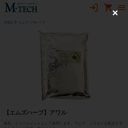
C
l
全商品
エムズヘナ&ハーブ
o
s
e
【エムズハーブ】アワル
無色。トリートメントとして使用します。アムラ、シカカイを配合する