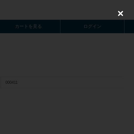
C
l
o
カートを見る
ログイン
s
e
000411