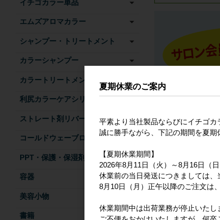
イチゴカラー単品
エムズアロマカラー
シャンプー・トリートメント
カラーシャンプー
カラートリートメント
夏期休業のご案内
利尻カラーケアシリーズ
ストレート剤リバース
平素より当社製品ならびにイチゴカ
誠に勝手ながら、下記の期間を夏期
コールドウェーブローション
【夏期休業期間】
PPT・保護・保湿剤
2026年8月11日（火）～8月16日（
休業前の当日発送につきましては、
容器
8月10日（月）正午以降のご注文は、
美容小物
休業期間中は出荷業務が停止いたし
書籍
ご不便をおかけいたしますが、何卒