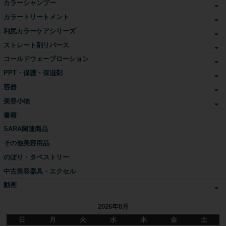
カラーシャンプー
カラートリートメント
利尻カラーケアシリーズ
ストレート剤リバース
コールドウェーブローション
PPT・保護・保湿剤
容器
美容小物
書籍
SARA関連商品
その他美容用品
のぼり・タペストリー
中古美容器具・エクセル
動画
2026年8月
日
月
火
水
木
金
土