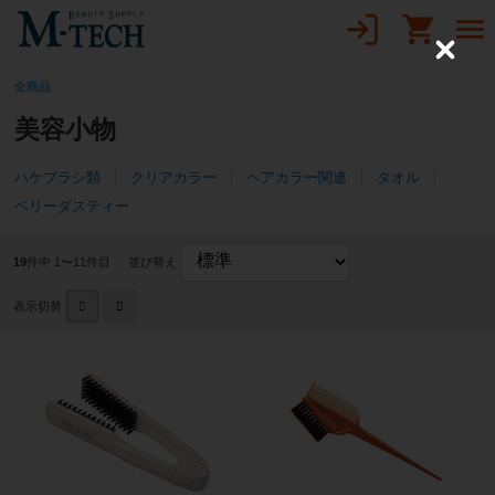
C
l
全商品
o
s
e
美容小物
ハケブラシ類
クリアカラー
ヘアカラー関連
タオル
ベリーダスティー
19
件中 1〜11件目
並び替え
表示切替