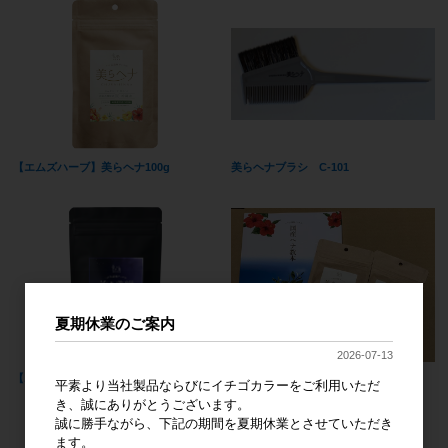
【エムズハーブ】美らヘナ100g
美らヘナブラシ C-101
夏期休業のご案内
2026-07-13
【エムズハーブ】美ら紫紺 80g
国産ヘナ教本（美らヘナ100g2袋付）
平素より当社製品ならびにイチゴカラーをご利用いただ
き、誠にありがとうございます。
誠に勝手ながら、下記の期間を夏期休業とさせていただき
ます。