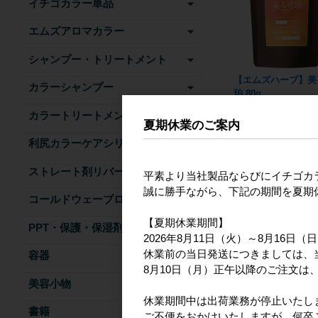
イチゴカラー単品
エムズアロマカラー
シャンプー・トリートメント
【エムズハーブ】美
カラーシャンプー
珀 80g
カラートリートメント
夏期休業のご案内
利尻カラーケアシリーズ
ストレート剤リバース
平素より当社製品ならびにイチゴカ
誠に勝手ながら、下記の期間を夏期
コールドウェーブローション
【夏期休業期間】
PPT・保護・保湿剤
2026年8月11日（火）～8月16日（
休業前の当日発送につきましては、
容器
8月10日（月）正午以降のご注文は、
美容小物
休業期間中は出荷業務が停止いたし
書籍
ご不便をおかけいたしますが、何卒