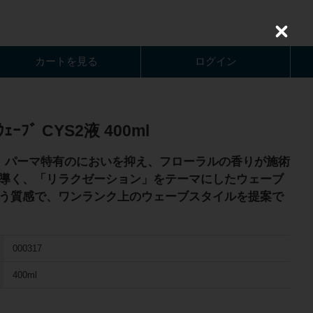
C
l
o
カートを見る
ログイン
s
e
ｳｪｰﾌﾞ CYS2液 400ml
。パーマ特有のにおいを抑え、フローラルの香りが施術
導く、「リラクゼーション」をテーマにしたウェーブ
う質感で、ワンランク上のウェーブスタイルを提案で
000317
400ml