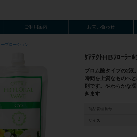
ご利用案内
お問い合わせ
ェーブローション
ｹｱﾃｸﾄHBﾌﾛｰﾗｰﾙ
ブロム酸タイプの2液
時間を上質なものへと
剤です。やわらかな潤
きます
商品管理番号
サイズ