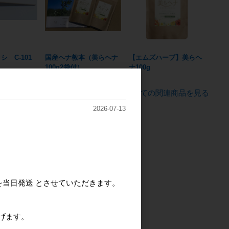
 C-101
国産ヘナ教本（美らヘナ
【エムズハーブ】美らヘ
100g2袋付）
ナ100g
すべての関連商品を見る
2026-07-13
を当日発送 とさせていただきます。
げます。