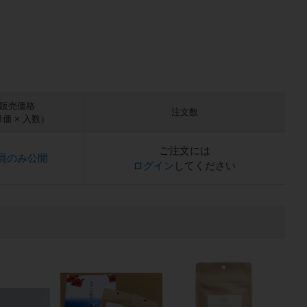
販売価格
注文数
価 × 入数）
ご注文には
員のみ公開
ログイン
してください