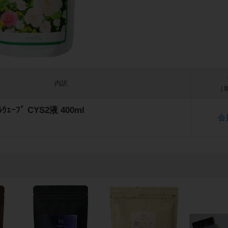
内訳
（単
ﾙｳｪｰﾌﾞ CYS2液 400ml
会