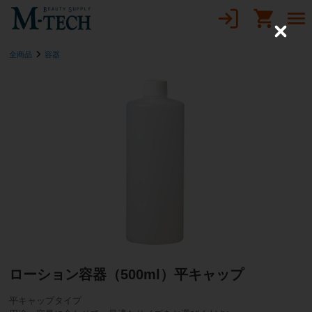
C
l
全商品
容器
o
s
e
ローション容器（500ml）平キャップ
平キャップタイプ