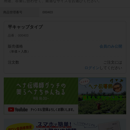
用途、容量に合わせて、最適なサイズをお選びください。
商品管理番号
000403
平キャップタイプ
品番
000403
販売価格
会員のみ公開
（単価 × 入数）
注文数
ご注文には
ログイン
してください