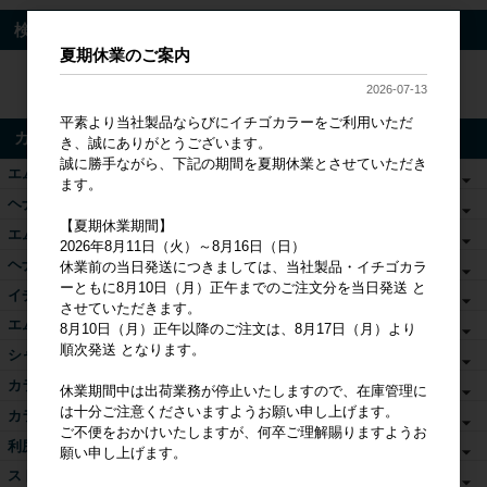
検索
夏期休業のご案内
検索
2026-07-13
平素より当社製品ならびにイチゴカラーをご利用いただ
カテゴリ
き、誠にありがとうございます。
誠に勝手ながら、下記の期間を夏期休業とさせていただき
エムズヘナ&ハーブ
ます。
ヘナ関連商品
【夏期休業期間】
エムズカラー
2026年8月11日（火）～8月16日（日）
ヘナ書籍・DVD
休業前の当日発送につきましては、当社製品・イチゴカラ
ーともに8月10日（月）正午までのご注文分を当日発送 と
イチゴカラー単品
させていただきます。
エムズアロマカラー
8月10日（月）正午以降のご注文は、8月17日（月）より
順次発送 となります。
シャンプー・トリートメント
カラーシャンプー
休業期間中は出荷業務が停止いたしますので、在庫管理に
は十分ご注意くださいますようお願い申し上げます。
カラートリートメント
ご不便をおかけいたしますが、何卒ご理解賜りますようお
利尻カラーケアシリーズ
願い申し上げます。
ストレート剤リバース