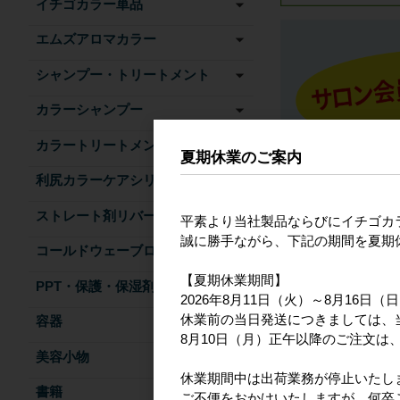
イチゴカラー単品
エムズアロマカラー
シャンプー・トリートメント
カラーシャンプー
カラートリートメント
夏期休業のご案内
利尻カラーケアシリーズ
ストレート剤リバース
平素より当社製品ならびにイチゴカ
誠に勝手ながら、下記の期間を夏期
コールドウェーブローション
【夏期休業期間】
PPT・保護・保湿剤
2026年8月11日（火）～8月16日（
休業前の当日発送につきましては、
容器
8月10日（月）正午以降のご注文は、
美容小物
休業期間中は出荷業務が停止いたし
書籍
ご不便をおかけいたしますが、何卒