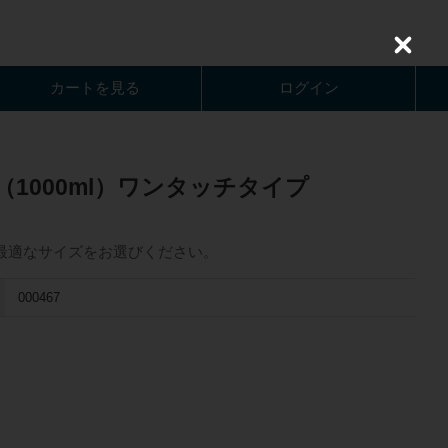
C
l
o
カートを見る
ログイン
s
e
1000ml）ワンタッチタイプ
最適なサイズをお選びください。
000467