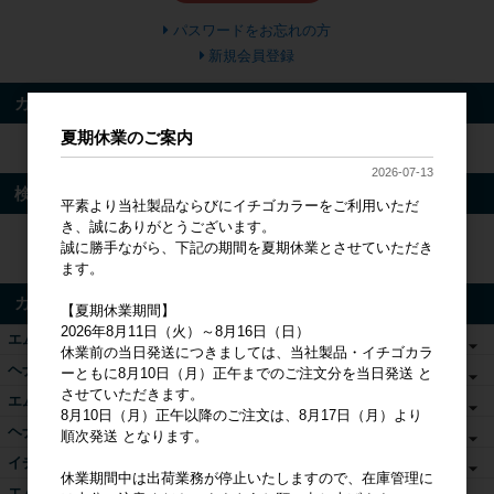
パスワードをお忘れの方
新規会員登録
カート
夏期休業のご案内
カートは空です
2026-07-13
検索
平素より当社製品ならびにイチゴカラーをご利用いただ
き、誠にありがとうございます。
誠に勝手ながら、下記の期間を夏期休業とさせていただき
検索
ます。
カテゴリ
【夏期休業期間】
2026年8月11日（火）～8月16日（日）
エムズヘナ&ハーブ
休業前の当日発送につきましては、当社製品・イチゴカラ
ヘナ関連商品
ーともに8月10日（月）正午までのご注文分を当日発送 と
させていただきます。
エムズカラー
8月10日（月）正午以降のご注文は、8月17日（月）より
ヘナ書籍・DVD
順次発送 となります。
イチゴカラー単品
休業期間中は出荷業務が停止いたしますので、在庫管理に
エムズアロマカラー