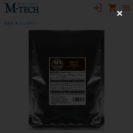
C
l
全商品
エムズカラー
o
s
e