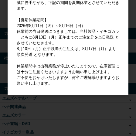
ログイン
誠に勝手ながら、下記の期間を夏期休業とさせていただき
ます。
パスワードをお忘れの方
【夏期休業期間】
新規会員登録
2026年8月11日（火）～8月16日（日）
休業前の当日発送につきましては、当社製品・イチゴカラ
カート
ーともに8月10日（月）正午までのご注文分を当日発送 と
させていただきます。
カートは空です
8月10日（月）正午以降のご注文は、8月17日（月）より
順次発送 となります。
検索
休業期間中は出荷業務が停止いたしますので、在庫管理に
は十分ご注意くださいますようお願い申し上げます。
検索
ご不便をおかけいたしますが、何卒ご理解賜りますようお
願い申し上げます。
カテゴリ
エムズヘナ&ハーブ
ヘナ関連商品
エムズカラー
ヘナ書籍・DVD
イチゴカラー単品