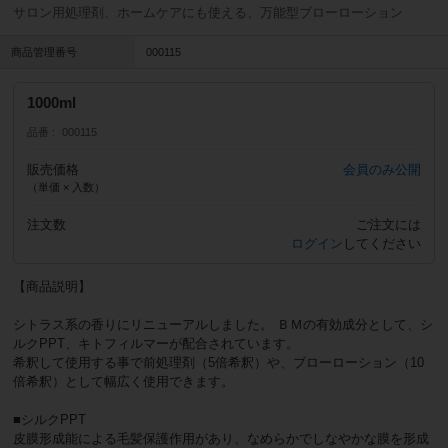
サロン用処理剤、ホームケアにも使える、万能型ブローローション
商品管理番号
000115
1000ml
品番
000115
販売価格
会員のみ公開
（単価 × 入数）
注文数
ご注文には
ログイン
してください
【商品説明】
シトラス系の香りにリニューアルしました。 ＢＭの有効成分として、シ
ルクPPT、キトフィルマーが配合されています。
希釈して使用する事で前処理剤（5倍希釈）や、ブローローション（10
倍希釈）として幅広く使用できます。
■シルクPPT
皮膜形成能による毛髪保護作用があり、なめらかでしなやかな膜を形成