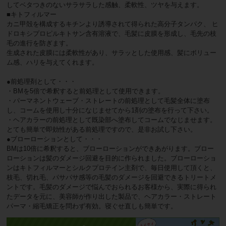
してベタつきのないサラサラした感触、柔軟性、ツヤを与えます。
■キトフィルマー
カニ甲殻を構成するキチンより誘導されて得られた高分子タンパク、 ヒ
ドロキシプロピルキトサン含有溶液で、毛髪に皮膜を形成し、毛先の枝
毛の進行を防ぎます。
生成された皮膜には柔軟性があり、サラッとした使用感、髪にボリュー
ム感、ハリを与えてくれます。
●前処理剤として・・・
・BMを5倍で希釈すると前処理として使用できます。
・パーマネントウェーブ・ストレートの前処理として毛髪全体に塗布
し、コームを使用し十分になじませてから1剤の塗布を行って下さい。
・ヘアカラーの前処理として既染部へ塗布してコームでなじませます。
とても簡単で即効性がある前処理ですので、是非お試し下さい。
●ブローローションとして・・・
BMは10倍に希釈すると、ブローローションができあがります。ブロー
ローションは髪のダメージ回避を目的に作られました。ブローローショ
ンはキトフィルマーとシルクプロテイン主剤で、毎日使用して頂くと、
枝毛、切れ毛、パサパサ感等の毛髪のダメージを回避できるトリートメ
ントです。毛髪のダメージで悩んでおられるお客様から、実際に得られ
たデータを元に、美容師が作り出した製品で、ヘアカラー・ストレート
パーマ・縮毛矯正を問わず有効。寝ぐせ直しも簡単です。