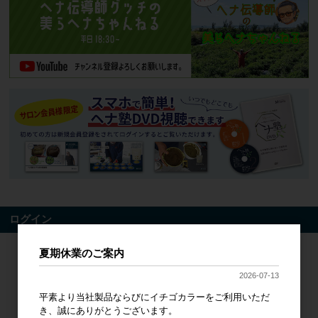
ログイン
夏期休業のご案内
メールアドレス
2026-07-13
パスワード
平素より当社製品ならびにイチゴカラーをご利用いただ
き、誠にありがとうございます。