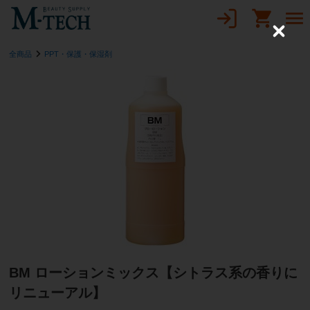
C
l
全商品
PPT・保護・保湿剤
o
s
e
BM ローションミックス【シトラス系の香りに
リニューアル】