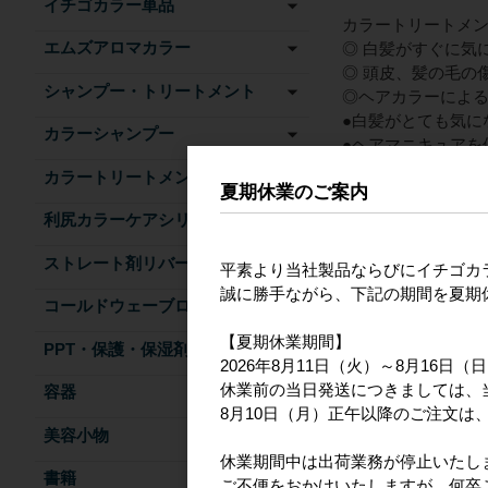
イチゴカラー単品
カラートリートメ
エムズアロマカラー
◎ 白髪がすぐに気
◎ 頭皮、髪の毛の
シャンプー・トリートメント
◎ヘアカラーによ
●白髪がとても気に
カラーシャンプー
●ヘアマニキュアを
●染料配合（ジアミ
カラートリートメント
夏期休業のご案内
●染めている時に具
●「出来るだけ身体
利尻カラーケアシリーズ
●髪の毛が最近、薄
ストレート剤リバース
●従来の染毛剤のニ
平素より当社製品ならびにイチゴカ
誠に勝手ながら、下記の期間を夏期
コールドウェーブローション
【夏期休業期間】
PPT・保護・保湿剤
2026年8月11日（火）～8月16日（
休業前の当日発送につきましては、
容器
8月10日（月）正午以降のご注文は、
美容小物
休業期間中は出荷業務が停止いたし
書籍
ご不便をおかけいたしますが、何卒