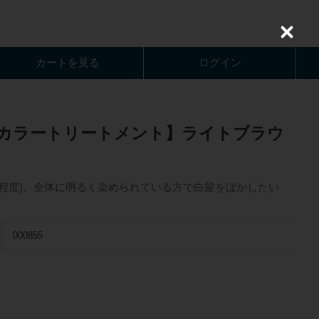
C
l
o
カートを見る
ログイン
s
e
カラートリートメント】ライトブラウ
%程度)、全体に明るく染められている方で白髪をぼかしたい
000855