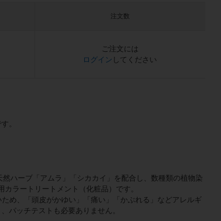
注文数
）
ご注文には
ログイン
してください
です。
に天然ハーブ「アムラ」「シカカイ」を配合し、数種類の植物染
用カラートリートメント（化粧品）です。
いため、「頭皮がかゆい」「痛い」「かぶれる」などアレルギ
く、パッチテストも必要ありません。