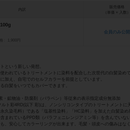
販売価格
内訳
（単価 × 入数
00g
会員のみ公開
格
1,900円
ントという新しい発想。
に使われているトリートメントに染料を配合した次世代の白髪染め
術に加え、自宅でのセルフカラーを前提としています。
なる白髪をいつでもカバーできます。
素・鉱物油・防腐剤（パラベン）等従来の表示指定成分無添加
ソルト彩4RD(以下 彩)は、ノンシリコンタイプのトリートメント
永久染毛料）である「塩基性染料」「HC染料」を加えた白髪染め
含まれているPPD類（パラフェニレンジアミン等）を含んでいな
でも、安心してカラーリングが出来ます。毛髪・頭皮への傷みはな