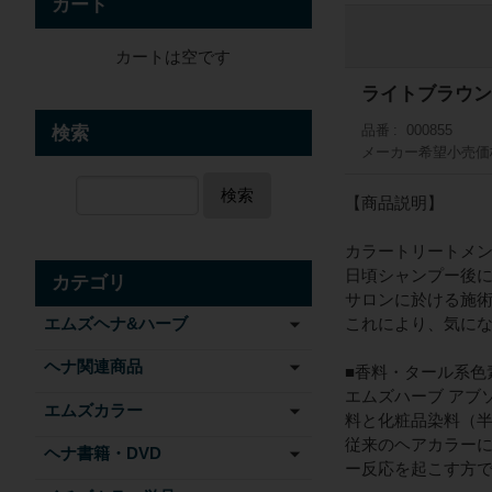
カート
カートは空です
ライトブラウン1
検索
品番
000855
メーカー希望小売価
検索
【商品説明】
カラートリートメ
日頃シャンプー後
カテゴリ
サロンに於ける施
エムズヘナ&ハーブ
これにより、気に
ヘナ関連商品
■香料・タール系色
エムズハーブ アブ
エムズカラー
料と化粧品染料（半
従来のヘアカラーに
ヘナ書籍・DVD
ー反応を起こす方