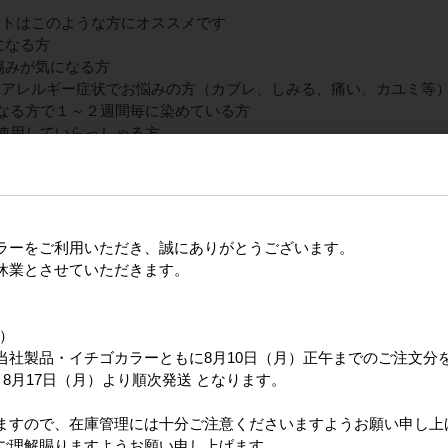
ントはこのような方にオススメです
になる方
傷みが気になる方
るアレルギー症状でお悩みの方（カブレ、しみる、痛い、カユミ等
なる方で１～２週間毎に染めている方
使用していらっしゃる方
ン）ヘナを使用していらっしゃる方
合が悪くなったことがある方
に負担のないカラーを・・・」とお考えの方
くなった、細くなったと思われる方
オイが嫌いな方
ラーをご利用いただき、誠にありがとうございます。
休業とさせていただきます。
日）
当社製品・イチゴカラーともに8月10日（月）正午までのご注文分
8月17日（月）より順次発送 となります。
ますので、在庫管理には十分ご注意くださいますようお願い申し上
ご理解賜りますようお願い申し上げます。