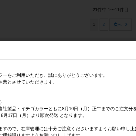
21
件中 1〜11件目
1
2
品
ラーをご利用いただき、誠にありがとうございます。
休業とさせていただきます。
日）
当社製品・イチゴカラーともに8月10日（月）正午までのご注文分
8月17日（月）より順次発送 となります。
らヘ
国産ヘナ教本（美らヘナ
【エムズハーブ】美ら琥
【エムズハ
100g2袋付）
珀 80g
紺 80g
ますので、在庫管理には十分ご注意くださいますようお願い申し上
ご理解賜りますようお願い申し上げます。