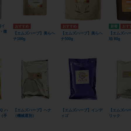
Qイ
・微
【エムズハーブ】美らヘ
【エムズハーブ】美らヘ
【エムズハ
ナ100g
ナ500g
珀 80g
Ｑ ハ
【エムズハーブ】ヘナ
【エムズハーブ】インデ
【エムズハ
（手
（機械選別）
ィゴ
リック