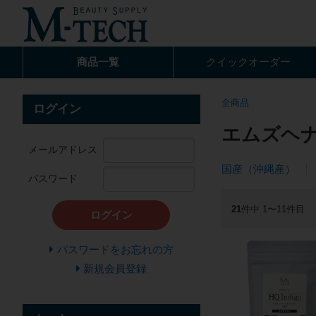
商品一覧
クイック
オーダー
全商品
ログイン
エムズヘ
メールアドレス
国産（沖縄産）
パスワード
21
件中 1〜11件目
ログイン
パスワードをお忘れの方
新規会員登録