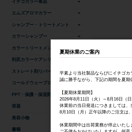
イチゴカラー単品
エムズアロマカラー
シャンプー・トリートメント
カラーシャンプー
おすすめ商
カラートリートメント
夏期休業のご案内
利尻カラーケアシリーズ
ストレート剤リバース
平素より当社製品ならびにイチゴカ
誠に勝手ながら、下記の期間を夏期
コールドウェーブローション
【夏期休業期間】
PPT・保護・保湿剤
2026年8月11日（火）～8月16日（
休業前の当日発送につきましては、
容器
8月10日（月）正午以降のご注文は、
【エムズハーブ】美
美容小物
ナ100g
休業期間中は出荷業務が停止いたし
書籍
ご不便をおかけいたしますが、何卒