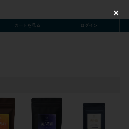
C
l
o
カートを見る
ログイン
s
e