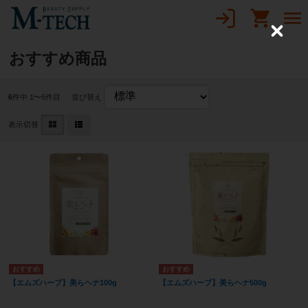
C
l
おすすめ商品
o
s
e
6
件中 1〜6件目
並び替え
表示切替
【エムズハーブ】美らヘナ100g
【エムズハーブ】美らヘナ500g