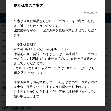
夏期休業のご案内
検索
2026-07-13
カテゴリ
平素より当社製品ならびにイチゴカラーをご利用いただ
き、誠にありがとうございます。
エムズヘナ&ハーブ
誠に勝手ながら、下記の期間を夏期休業とさせていただき
ヘナ関連商品
ます。
エムズカラー
【夏期休業期間】
ヘナ書籍・DVD
2026年8月11日（火）～8月16日（日）
イチゴカラー単品
休業前の当日発送につきましては、当社製品・イチゴカラ
ーともに8月10日（月）正午までのご注文分を当日発送 と
エムズアロマカラー
させていただきます。
シャンプー・トリートメント
8月10日（月）正午以降のご注文は、8月17日（月）より
順次発送 となります。
カラーシャンプー
カラートリートメント
休業期間中は出荷業務が停止いたしますので、在庫管理に
は十分ご注意くださいますようお願い申し上げます。
利尻カラーケアシリーズ
ご不便をおかけいたしますが、何卒ご理解賜りますようお
ストレート剤リバース
願い申し上げます。
コールドウェーブローション
PPT・保護・保湿剤