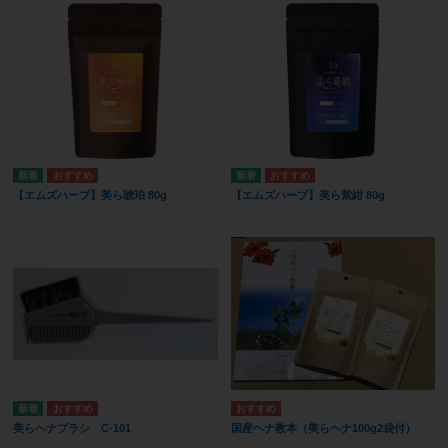
【エムズハーブ】美ら琥珀 80g
【エムズハーブ】美ら紫紺 80g
美らヘナブラシ C-101
国産ヘナ教本（美らヘナ100g2袋付）