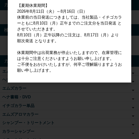
カート
【夏期休業期間】
2026年8月11日（火）～8月16日（日）
休業前の当日発送につきましては、当社製品・イチゴカラ
カートは空です
ーともに8月10日（月）正午までのご注文分を当日発送 と
させていただきます。
検索
8月10日（月）正午以降のご注文は、8月17日（月）より
順次発送 となります。
検索
休業期間中は出荷業務が停止いたしますので、在庫管理に
は十分ご注意くださいますようお願い申し上げます。
カテゴリ
ご不便をおかけいたしますが、何卒ご理解賜りますようお
願い申し上げます。
エムズヘナ&ハーブ
ヘナ関連商品
エムズカラー
ヘナ書籍・DVD
イチゴカラー単品
エムズアロマカラー
シャンプー・トリートメント
カラーシャンプー