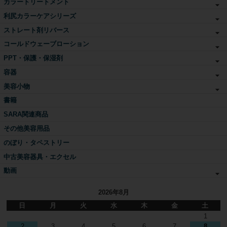
カラートリートメント
利尻カラーケアシリーズ
ストレート剤リバース
コールドウェーブローション
PPT・保護・保湿剤
容器
美容小物
書籍
SARA関連商品
その他美容用品
のぼり・タペストリー
中古美容器具・エクセル
動画
2026年8月
日
月
火
水
木
金
土
1
2
3
4
5
6
7
8