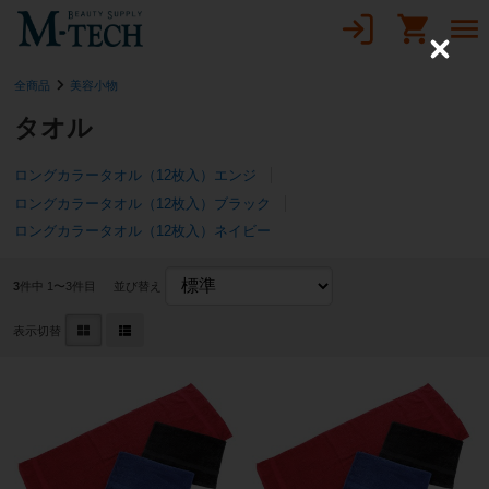
C
l
全商品
美容小物
o
s
e
タオル
ロングカラータオル（12枚入）エンジ
ロングカラータオル（12枚入）ブラック
ロングカラータオル（12枚入）ネイビー
3
件中 1〜3件目
並び替え
表示切替